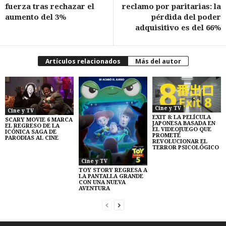
fuerza tras rechazar el
reclamo por paritarias: la
aumento del 3%
pérdida del poder
adquisitivo es del 66%
Artículos relacionados
Más del autor
Cine y TV
Cine y TV
EXIT 8: LA PELÍCULA
SCARY MOVIE 6 MARCA
JAPONESA BASADA EN
EL REGRESO DE LA
EL VIDEOJUEGO QUE
ICÓNICA SAGA DE
PROMETE
PARODIAS AL CINE
REVOLUCIONAR EL
TERROR PSICOLÓGICO
Cine y TV
TOY STORY REGRESA A
LA PANTALLA GRANDE
CON UNA NUEVA
AVENTURA