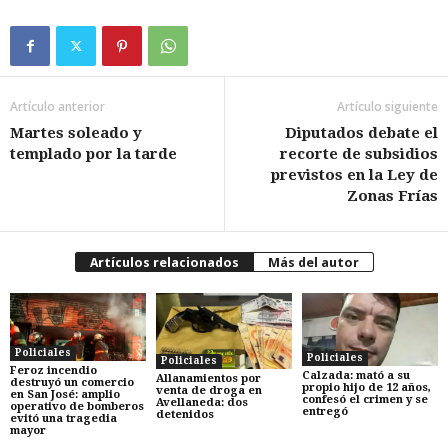
Artículo anterior
Artículo siguiente
Martes soleado y
Diputados debate el
templado por la tarde
recorte de subsidios
previstos en la Ley de
Zonas Frías
Artículos relacionados
Más del autor
Policiales
Policiales
Policiales
Feroz incendio
Calzada: mató a su
Allanamientos por
destruyó un comercio
propio hijo de 12 años,
venta de droga en
en San José: amplio
confesó el crimen y se
Avellaneda: dos
operativo de bomberos
entregó
detenidos
evitó una tragedia
mayor