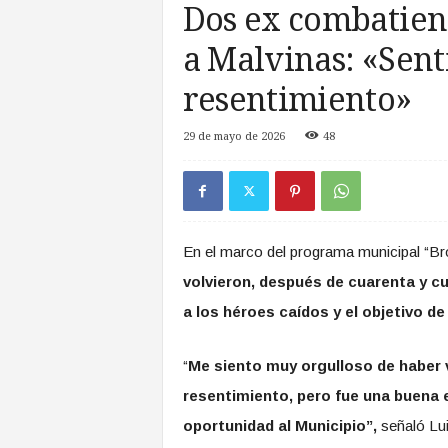
Dos ex combatien
a
s
a Malvinas: «Sent
d
e
resentimiento»
Z
o
29 de mayo de 2026
48
n
a
S
u
r
En el marco del programa municipal “B
volvieron, después de cuarenta y cu
a los héroes caídos y el objetivo de
“
Me siento muy orgulloso de haber 
resentimiento, pero fue una buena 
oportunidad al Municipio”,
señaló Lui