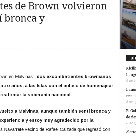
tes de Brown volvieron
í bronca y
Ul
Kicill
Longc
rown en Malvinas”,
dos excombatientes brownianos
6 de a
atro años, a las Islas con el anhelo de homenajear
Lanús
 reafirmar la soberanía nacional.
recup
6 de a
vuelto a Malvinas, aunque también sentí bronca y
El Go
de ti
experiencia y estoy muy agradecido por la
6 de a
s Navarrete vecino de Rafael Calzada que regresó con
Alert