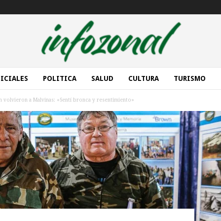
ICIALES
POLITICA
SALUD
CULTURA
TURISMO
volvieron a Malvinas: «Sentí bronca y resentimiento»