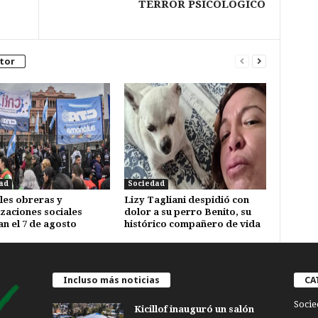
TERROR PSICOLÓGICO
tor
ad
Sociedad
les obreras y
Lizy Tagliani despidió con
zaciones sociales
dolor a su perro Benito, su
n el 7 de agosto
histórico compañero de vida
Incluso más noticias
CA
Socie
Kicillof inauguró un salón