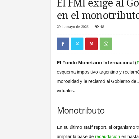
El FMI exige al G
a
s
en el monotributo
d
e
29 de mayo de 2026
48
Z
o
n
a
S
El Fondo Monetario Internacional (
u
r
esquema impositivo argentino y reclamó 
morosidad y le reclamó al Gobierno de Jav
virtuales.
Monotributo
En su último staff report, el organismo 
ampliar la base de
recaudación
en hasta