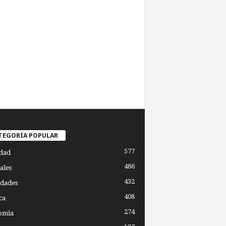
TEGORÍA POPULAR
577
dad
486
ales
432
dades
408
ca
274
omia