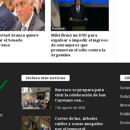
a
Politica
ertad Avanza quiere
Milei firmó un DNU para
ar el Senado
expulsar o impedir el ingreso
rense
de extranjeros que
promuevan el odio contra la
Argentina
Incluso más noticias
CA
Socie
Burzaco se prepara para
vivir la celebración de San
Polici
Cayetano con...
Nove
7 de agosto de 2026
Politi
el
Cortes de luz, árboles
Econ
caídos y zonas anegadas
por el temporal