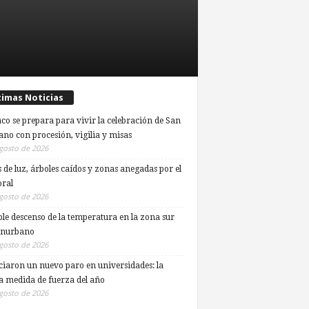
timas Noticias
co se prepara para vivir la celebración de San
ano con procesión, vigilia y misas
gosto de 2026
s de luz, árboles caídos y zonas anegadas por el
ral
gosto de 2026
ble descenso de la temperatura en la zona sur
onurbano
gosto de 2026
iaron un nuevo paro en universidades: la
a medida de fuerza del año
gosto de 2026