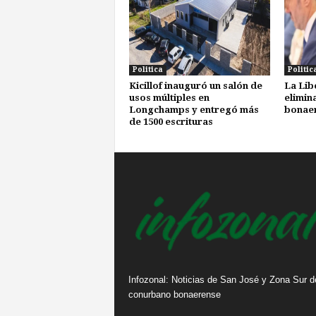
Politica
Politic
Kicillof inauguró un salón de
La Lib
usos múltiples en
elimin
Longchamps y entregó más
bonae
de 1500 escrituras
Infozonal: Noticias de San José y Zona Sur d
conurbano bonaerense