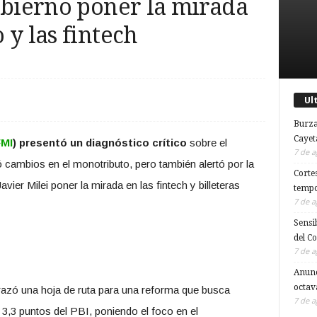
obierno poner la mirada
 y las fintech
Ul
Burza
Cayet
FMI
) presentó un diagnóstico crítico
sobre el
7 de a
cambios en el monotributo, pero también alertó por la
Corte
ier Milei poner la mirada en las fintech y billeteras
tempo
7 de a
Sensi
del C
7 de a
Anunc
octav
trazó una hoja de ruta para una reforma que busca
7 de a
 3,3 puntos del PBI, poniendo el foco en el