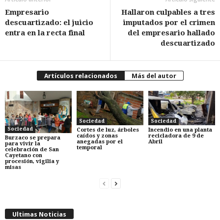
Empresario
Hallaron culpables a tres
descuartizado: el juicio
imputados por el crimen
entra en la recta final
del empresario hallado
descuartizado
Artículos relacionados
Más del autor
Sociedad
Sociedad
Sociedad
Cortes de luz, árboles
Incendio en una planta
caídos y zonas
recicladora de 9 de
Burzaco se prepara
anegadas por el
Abril
para vivir la
temporal
celebración de San
Cayetano con
procesión, vigilia y
misas
Ultimas Noticias