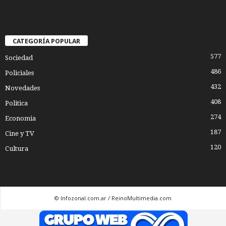
CATEGORÍA POPULAR
577
Sociedad
486
Policiales
432
Novedades
408
Politica
274
Economia
187
Cine y TV
120
Cultura
© Infozonal.com.ar / ReinoMultimedia.com