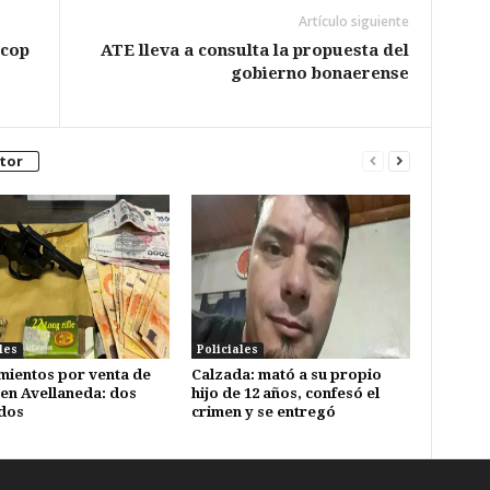
Artículo siguiente
icop
ATE lleva a consulta la propuesta del
gobierno bonaerense
tor
les
Policiales
mientos por venta de
Calzada: mató a su propio
en Avellaneda: dos
hijo de 12 años, confesó el
dos
crimen y se entregó