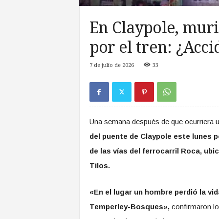
a
s
En Claypole, mur
d
e
por el tren: ¿Acci
Z
o
7 de julio de 2026
33
n
a
S
u
r
Una semana después de que ocurriera u
del puente de Claypole este lunes po
de las vías del ferrocarril Roca, ub
Tilos.
«En el lugar un hombre perdió la vi
Temperley-Bosques»,
confirmaron lo