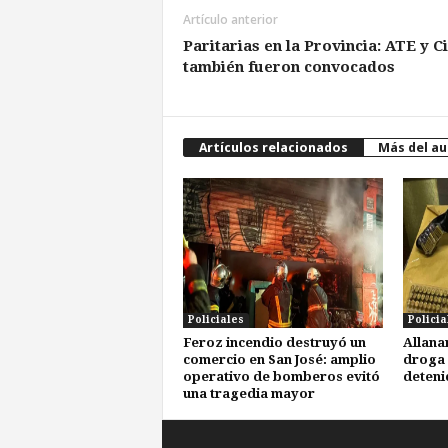
Artículo anterior
Paritarias en la Provincia: ATE y C
también fueron convocados
Artículos relacionados
Más del au
Policiales
Policia
Feroz incendio destruyó un
Allana
comercio en San José: amplio
droga 
operativo de bomberos evitó
deteni
una tragedia mayor