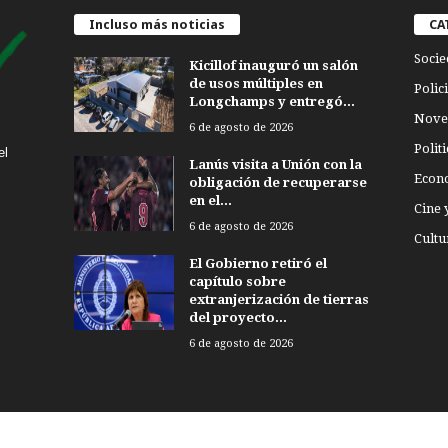
Incluso más noticias
CA
Socie
Kicillof inauguró un salón
de usos múltiples en
Polici
Longchamps y entregó...
Nove
6 de agosto de 2026
Politi
el
Lanús visita a Unión con la
Econ
obligación de recuperarse
en el...
Cine 
6 de agosto de 2026
Cultu
El Gobierno retiró el
capítulo sobre
extranjerización de tierras
del proyecto...
6 de agosto de 2026