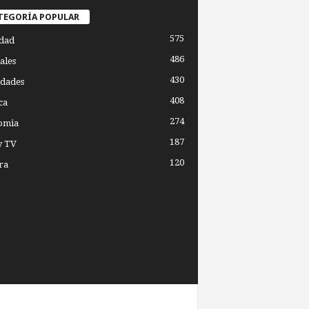
TEGORÍA POPULAR
575
dad
486
ales
430
dades
408
ca
274
omia
187
y TV
120
ra