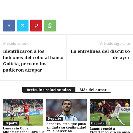
Artículo anterior
Artículo siguiente
Identificaron a los
La entrelínea del discurso
ladrones del robo al banco
de ayer
Galicia, pero no los
pudieron atrapar
Artículos relacionados
Más del autor
Deporte
Deporte
Deporte
Paredes, otro que puso
en duda su continuidad
Lanús sin Copa
Lanús venció a
en la Selección
Sudamericana: Cayó 4-0
Cienciano y dio un paso