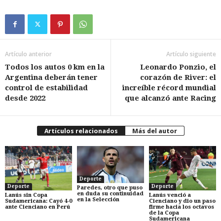
Artículo anterior
Artículo siguiente
Todos los autos 0 km en la
Leonardo Ponzio, el
Argentina deberán tener
corazón de River: el
control de estabilidad
increíble récord mundial
desde 2022
que alcanzó ante Racing
Artículos relacionados
Más del autor
Deporte
Deporte
Deporte
Paredes, otro que puso
en duda su continuidad
Lanús sin Copa
Lanús venció a
en la Selección
Sudamericana: Cayó 4-0
Cienciano y dio un paso
ante Cienciano en Perú
firme hacia los octavos
de la Copa
Sudamericana