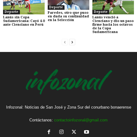
Deporte
Deporte
Deporte
Paredes, otro que puso
en duda su continuidad
Lanús sin Copa
Lanús venció a
en la Selección
Sudamericana: Cayó 4-0
Cienciano y dio un paso
ante Cienciano en Perú
firme hacia los octavos
de la Copa
Sudamericana
Infozonal: Noticias de San José y Zona Sur del conurbano bonaerense
Contáctanos:
contactoinfozonal@gmail.com