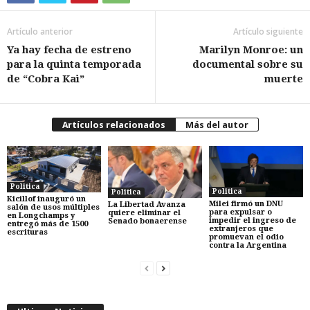
Artículo anterior
Artículo siguiente
Ya hay fecha de estreno
Marilyn Monroe: un
para la quinta temporada
documental sobre su
de “Cobra Kai”
muerte
Artículos relacionados
Más del autor
Politica
Politica
Politica
Kicillof inauguró un
Milei firmó un DNU
La Libertad Avanza
salón de usos múltiples
para expulsar o
quiere eliminar el
en Longchamps y
impedir el ingreso de
Senado bonaerense
entregó más de 1500
extranjeros que
escrituras
promuevan el odio
contra la Argentina