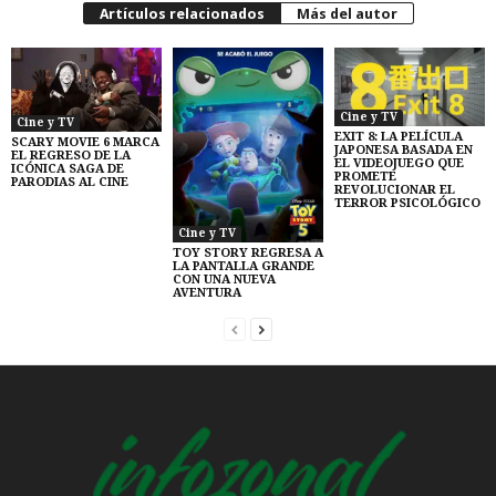
Artículos relacionados
Más del autor
Cine y TV
Cine y TV
EXIT 8: LA PELÍCULA
SCARY MOVIE 6 MARCA
JAPONESA BASADA EN
EL REGRESO DE LA
EL VIDEOJUEGO QUE
ICÓNICA SAGA DE
PROMETE
PARODIAS AL CINE
REVOLUCIONAR EL
TERROR PSICOLÓGICO
Cine y TV
TOY STORY REGRESA A
LA PANTALLA GRANDE
CON UNA NUEVA
AVENTURA