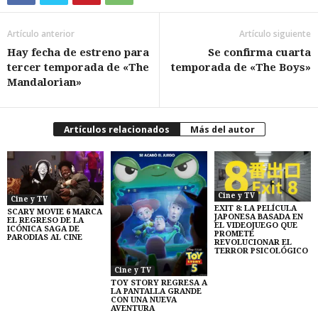
Artículo anterior
Artículo siguiente
Hay fecha de estreno para
Se confirma cuarta
tercer temporada de «The
temporada de «The Boys»
Mandalorian»
Artículos relacionados
Más del autor
Cine y TV
Cine y TV
EXIT 8: LA PELÍCULA
SCARY MOVIE 6 MARCA
JAPONESA BASADA EN
EL REGRESO DE LA
EL VIDEOJUEGO QUE
ICÓNICA SAGA DE
PROMETE
PARODIAS AL CINE
REVOLUCIONAR EL
TERROR PSICOLÓGICO
Cine y TV
TOY STORY REGRESA A
LA PANTALLA GRANDE
CON UNA NUEVA
AVENTURA