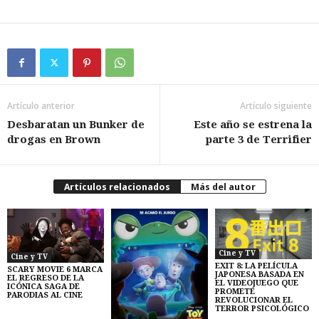
Artículo anterior
Artículo siguiente
Desbaratan un Bunker de
Este año se estrena la
drogas en Brown
parte 3 de Terrifier
Artículos relacionados
Más del autor
Cine y TV
Cine y TV
EXIT 8: LA PELÍCULA
SCARY MOVIE 6 MARCA
JAPONESA BASADA EN
EL REGRESO DE LA
EL VIDEOJUEGO QUE
ICÓNICA SAGA DE
PROMETE
PARODIAS AL CINE
REVOLUCIONAR EL
TERROR PSICOLÓGICO