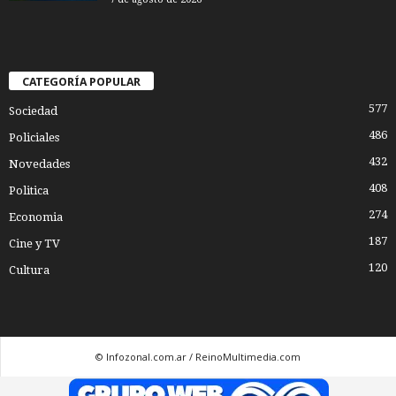
CATEGORÍA POPULAR
577
Sociedad
486
Policiales
432
Novedades
408
Politica
274
Economia
187
Cine y TV
120
Cultura
© Infozonal.com.ar / ReinoMultimedia.com