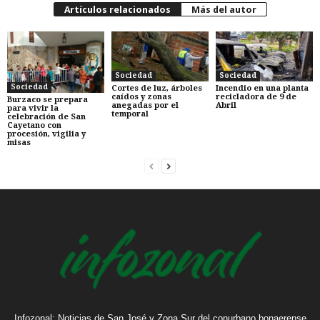
Artículos relacionados
Más del autor
Sociedad
Sociedad
Sociedad
Cortes de luz, árboles
Incendio en una planta
caídos y zonas
recicladora de 9 de
Burzaco se prepara
anegadas por el
Abril
para vivir la
temporal
celebración de San
Cayetano con
procesión, vigilia y
misas
Infozonal: Noticias de San José y Zona Sur del conurbano bonaerense