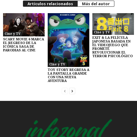
Artículos relacionados
Más del autor
Cine y TV
Cine y TV
EXIT 8: LA PELÍCULA
SCARY MOVIE 6 MARCA
JAPONESA BASADA EN
EL REGRESO DE LA
EL VIDEOJUEGO QUE
ICÓNICA SAGA DE
PROMETE
PARODIAS AL CINE
REVOLUCIONAR EL
TERROR PSICOLÓGICO
Cine y TV
TOY STORY REGRESA A
LA PANTALLA GRANDE
CON UNA NUEVA
AVENTURA