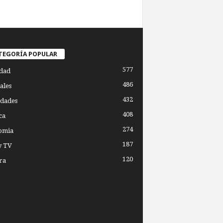
TEGORÍA POPULAR
577
dad
486
ales
432
dades
408
ca
274
omia
187
y TV
120
ra