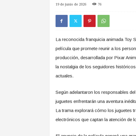
a
19 de junio de 2026
76
s
d
e
Z
o
La reconocida franquicia animada Toy S
n
película que promete reunir a los perso
a
S
producción, desarrollada por Pixar Anim
u
la nostalgia de los seguidores histórico
r
actuales.
Según adelantaron los responsables del 
juguetes enfrentarán una aventura inédit
La trama explorará cómo los juguetes tr
electrónicos que captan la atención de l
El anuncio de la película generó una gra