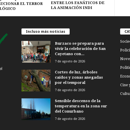
ENTRE LOS FANÁTICOS DE
UCIONAR EL TERROR
LA ANIMACIÓN INDI
LÓGICO
Incluso más noticias
CA
Socie
Burzaco se prepara para
vivir la celebración de San
Polici
Cayetano con...
Nove
7 de agosto de 2026
Politi
el
Cortes de luz, árboles
Econ
caídos y zonas anegadas
por el temporal
Cine 
7 de agosto de 2026
Cultu
Sensible descenso de la
temperatura en la zona sur
del Conurbano
7 de agosto de 2026