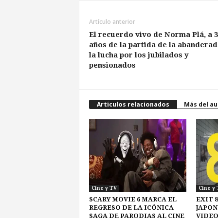
Artículo anterior
El recuerdo vivo de Norma Plá, a 3
años de la partida de la abanderad
la lucha por los jubilados y
pensionados
Artículos relacionados
Más del au
Cine y TV
Cine y 
SCARY MOVIE 6 MARCA EL
EXIT 8
REGRESO DE LA ICÓNICA
JAPON
SAGA DE PARODIAS AL CINE
VIDEO