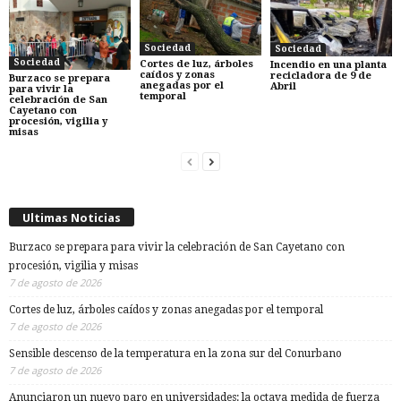
Sociedad
Sociedad
Sociedad
Cortes de luz, árboles
Incendio en una planta
caídos y zonas
recicladora de 9 de
Burzaco se prepara
anegadas por el
Abril
para vivir la
temporal
celebración de San
Cayetano con
procesión, vigilia y
misas
Ultimas Noticias
Burzaco se prepara para vivir la celebración de San Cayetano con
procesión, vigilia y misas
7 de agosto de 2026
Cortes de luz, árboles caídos y zonas anegadas por el temporal
7 de agosto de 2026
Sensible descenso de la temperatura en la zona sur del Conurbano
7 de agosto de 2026
Anunciaron un nuevo paro en universidades: la octava medida de fuerza