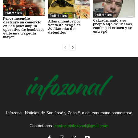
Policiales
Policiales
Policiales
Feroz incendio
Calzada: mató a su
Allanamientos por
destruyó un comercio
propio hijo de 12 años,
venta de droga en
en San José: amplio
confesó el crimen y se
Avellaneda: dos
operativo de bomberos
entregó
detenidos
evitó una tragedia
mayor
Infozonal: Noticias de San José y Zona Sur del conurbano bonaerense
Contáctanos:
contactoinfozonal@gmail.com