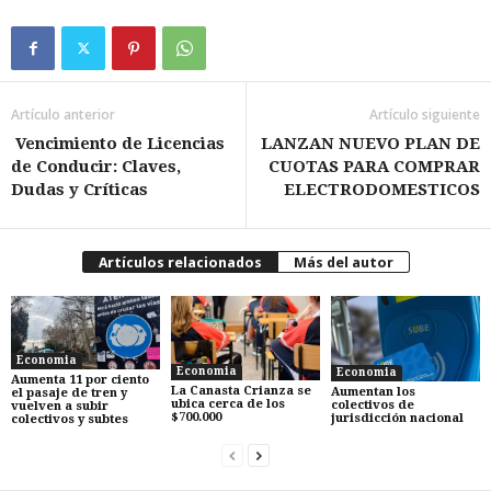
Artículo anterior
Artículo siguiente
Vencimiento de Licencias
LANZAN NUEVO PLAN DE
de Conducir: Claves,
CUOTAS PARA COMPRAR
Dudas y Críticas
ELECTRODOMESTICOS
Artículos relacionados
Más del autor
Economia
Economia
Economia
Aumenta 11 por ciento
La Canasta Crianza se
Aumentan los
el pasaje de tren y
ubica cerca de los
colectivos de
vuelven a subir
$700.000
jurisdicción nacional
colectivos y subtes