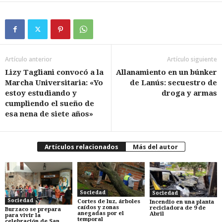
Artículo anterior
Artículo siguiente
Lizy Tagliani convocó a la
Allanamiento en un búnker
Marcha Universitaria: «Yo
de Lanús: secuestro de
estoy estudiando y
droga y armas
cumpliendo el sueño de
esa nena de siete años»
Artículos relacionados
Más del autor
Sociedad
Sociedad
Sociedad
Cortes de luz, árboles
Incendio en una planta
caídos y zonas
recicladora de 9 de
Burzaco se prepara
anegadas por el
Abril
para vivir la
temporal
celebración de San