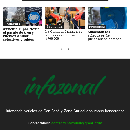
Economia
Economia
Economia
Aumenta 11 por ciento
La Canasta Crianza se
Aumentan los
el pasaje de tren y
ubica cerca de los
colectivos de
vuelven a subir
$700.000
jurisdicción nacional
colectivos y subtes
Infozonal: Noticias de San José y Zona Sur del conurbano bonaerense
Contáctanos:
contactoinfozonal@gmail.com