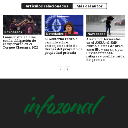
Artículos relacionados
Más del autor
Novedades
Novedades
Novedades
Lanús visita a Unión
El Gobierno retiró el
Alerta por tormentas
con la obligación de
capítulo sobre
en el AMBA: el SMN
recuperarse en el
extranjerización de
emitió alertas de nivel
Torneo Clausura 2026
tierras del proyecto de
amarillo y naranja por
propiedad privada
lluvias intensas,
ráfagas y posible caída
de granizo