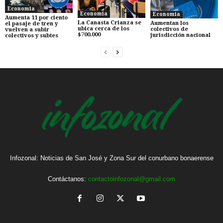
Economia
Economia
Economia
Aumenta 11 por ciento
La Canasta Crianza se
Aumentan los
el pasaje de tren y
ubica cerca de los
colectivos de
vuelven a subir
$700.000
jurisdicción nacional
colectivos y subtes
Infozonal: Noticias de San José y Zona Sur del conurbano bonaerense
Contáctanos:
contactoinfozonal@gmail.com