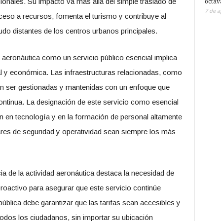
ionales. Su impacto va más allá del simple traslado de
octav
7 de a
cceso a recursos, fomenta el turismo y contribuye al
o distantes de los centros urbanos principales.
d aeronáutica como un servicio público esencial implica
al y económica. Las infraestructuras relacionadas, como
ben ser gestionadas y mantenidas con un enfoque que
 continua. La designación de este servicio como esencial
ón en tecnología y en la formación de personal altamente
res de seguridad y operatividad sean siempre los más
ia de la actividad aeronáutica destaca la necesidad de
oactivo para asegurar que este servicio continúe
ública debe garantizar que las tarifas sean accesibles y
todos los ciudadanos, sin importar su ubicación