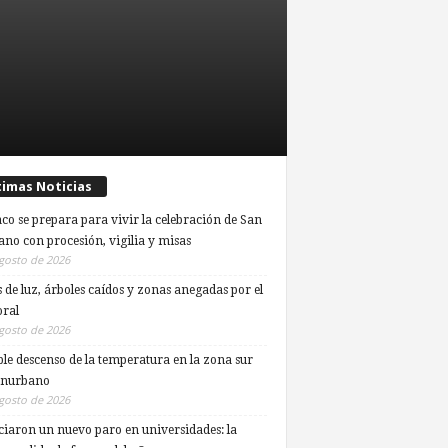
timas Noticias
co se prepara para vivir la celebración de San
ano con procesión, vigilia y misas
gosto de 2026
s de luz, árboles caídos y zonas anegadas por el
ral
gosto de 2026
ble descenso de la temperatura en la zona sur
onurbano
gosto de 2026
iaron un nuevo paro en universidades: la