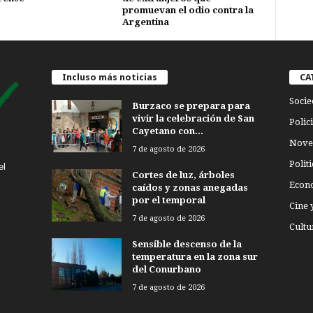
promuevan el odio contra la
Argentina
Incluso más noticias
CA
Socie
Burzaco se prepara para
vivir la celebración de San
Polici
Cayetano con...
Nove
7 de agosto de 2026
Politi
el
Cortes de luz, árboles
Econ
caídos y zonas anegadas
por el temporal
Cine 
7 de agosto de 2026
Cultu
Sensible descenso de la
temperatura en la zona sur
del Conurbano
7 de agosto de 2026