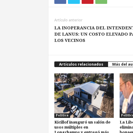
Artículo anterior
LA INOPERANCIA DEL INTENDEN
DE LANUS: UN COSTO ELEVADO 
LOS VECINOS
Artículos relacionados
Más del au
Politica
Politic
Kicillof inauguró un salón de
La Lib
usos múltiples en
elimin
Longchamps y entregó más
bonae