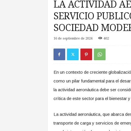
LA ACTIVIDAD A
a
s
SERVICIO PUBLIC
d
e
SOCIEDAD MODE
Z
o
16 de septiembre de 2024
402
n
a
S
u
r
En un contexto de creciente globalizació
como un pilar fundamental para el desar
la actividad aeronáutica debe ser consid
crítica de este sector para el bienestar
La actividad aeronáutica, que abarca des
transporte de carga y servicios de emerg