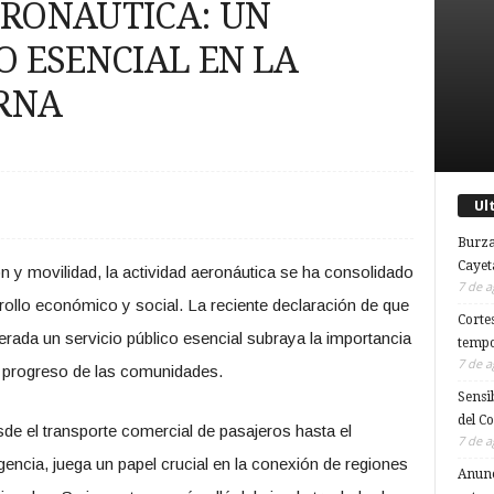
ERONAUTICA: UN
O ESENCIAL EN LA
RNA
Ul
Burza
Cayet
n y movilidad, la actividad aeronáutica se ha consolidado
7 de a
rollo económico y social. La reciente declaración de que
Corte
erada un servicio público esencial subraya la importancia
tempo
7 de a
 y progreso de las comunidades.
Sensi
del C
de el transporte comercial de pasajeros hasta el
7 de a
encia, juega un papel crucial en la conexión de regiones
Anunc