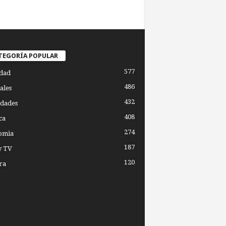
TEGORÍA POPULAR
577
dad
486
ales
432
dades
408
ca
274
omia
187
y TV
120
ra