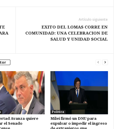
Artículo siguiente
TE
EXITO DEL LOMAS CORRE EN
PARA
COMUNIDAD: UNA CELEBRACION DE
SALUD Y UNIDAD SOCIAL
tor
a
Politica
ertad Avanza quiere
Milei firmó un DNU para
ar el Senado
expulsar o impedir el ingreso
rense
de extranjeros que