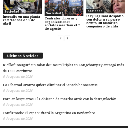
Sociedad
Sociedad
Sociedad
Lizy Tagliani despidió
Incendio en una planta
Centrales obreras y
con dolor a su perro
recicladora de 9 de
organizaciones
Benito, su histórico
Abril
sociales marchan el 7
compañero de vida
de agosto
Ultimas Noticias
Kicillof inauguró un salón de usos múltiples en Longchamps y entregó más
de 1500 escrituras
5 de agosto de 2026
La Libertad Avanza quiere eliminar el Senado bonaerense
5 de agosto de 2026
Paro en los puertos: El Gobierno da marcha atrás con la desregulación
5 de agosto de 2026
Confirmado: El Papa visitará la Argentina en noviembre
5 de agosto de 2026