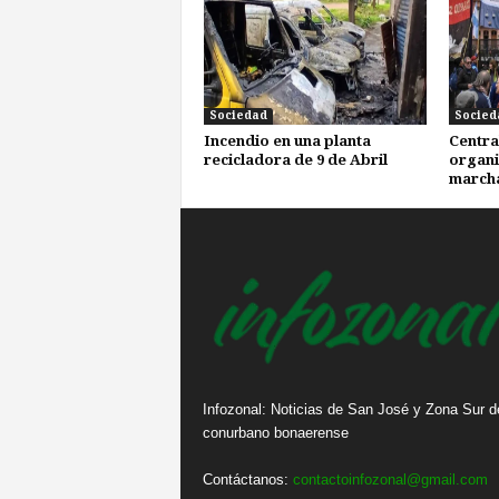
Sociedad
Socied
Incendio en una planta
Centra
recicladora de 9 de Abril
organi
marcha
Infozonal: Noticias de San José y Zona Sur d
conurbano bonaerense
Contáctanos:
contactoinfozonal@gmail.com