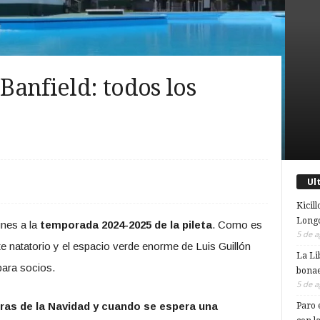
 Banfield: todos los
Ul
Kicill
Longc
unes a la
temporada 2024-2025 de la pileta
. Como es
5 de a
ste natatorio y el espacio verde enorme de Luis Guillón
La Li
para socios.
bonae
5 de a
eras de la Navidad y cuando se espera una
Paro 