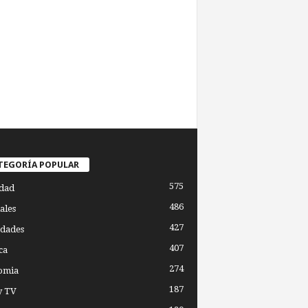
TEGORÍA POPULAR
575
dad
486
ales
427
dades
407
ca
274
omia
187
y TV