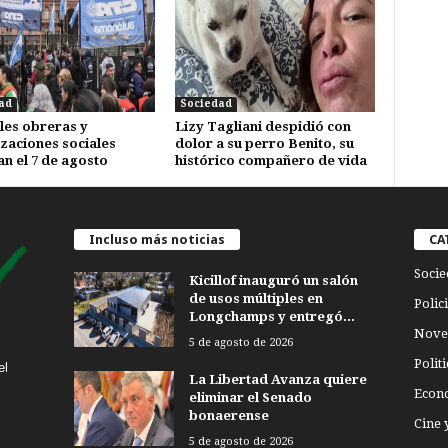
ad
Sociedad
les obreras y
Lizy Tagliani despidió con
zaciones sociales
dolor a su perro Benito, su
n el 7 de agosto
histórico compañero de vida
Incluso más noticias
CA
Socie
Kicillof inauguró un salón
de usos múltiples en
Polici
Longchamps y entregó...
Nove
5 de agosto de 2026
Politi
el
La Libertad Avanza quiere
Econ
eliminar el Senado
bonaerense
Cine 
5 de agosto de 2026