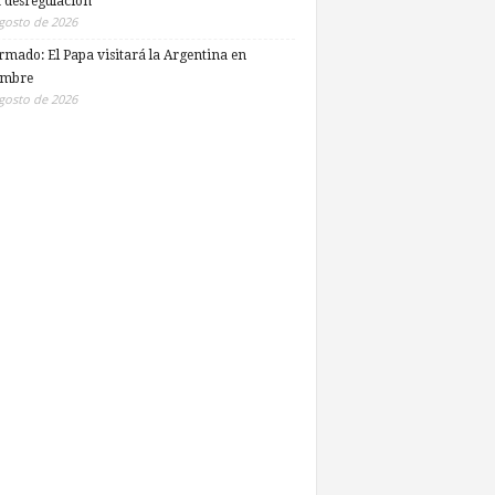
a desregulación
gosto de 2026
rmado: El Papa visitará la Argentina en
embre
gosto de 2026