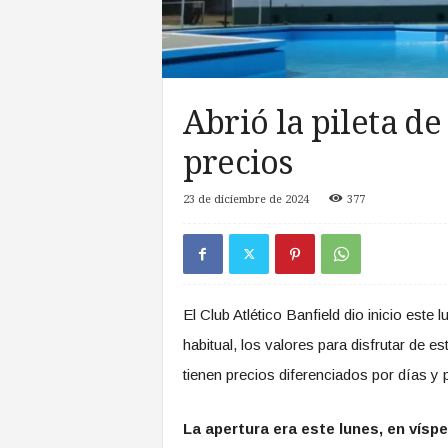
a
s
d
e
Z
Abrió la pileta de
o
n
precios
a
S
23 de diciembre de 2024
377
u
r
El Club Atlético Banfield dio inicio este l
habitual, los valores para disfrutar de e
tienen precios diferenciados por días y 
La apertura era este lunes, en vísp