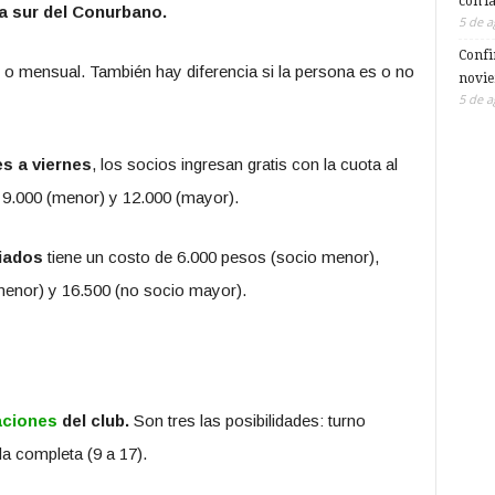
con l
a sur del Conurbano.
5 de a
Confi
l o mensual. También hay diferencia si la persona es o no
novi
5 de a
es a viernes
, los socios ingresan gratis con la cuota al
 9.000 (menor) y 12.000 (mayor).
iados
tiene un costo de 6.000 pesos (socio menor),
menor) y 16.500 (no socio mayor).
aciones
del club.
Son tres las posibilidades: turno
da completa (9 a 17).