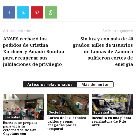
Artículo anterior
Artículo siguiente
ANSES rechazó los
Sin luz y con más de 40
pedidos de Cristina
grados: Miles de usuarios
Kirchner y Amado Boudou
de Lomas de Zamora
para recuperar sus
sufrieron cortes de
jubilaciones de privilegio
energía
Artículos relacionados
Más del autor
Sociedad
Sociedad
Sociedad
Cortes de luz, árboles
Incendio en una planta
caídos y zonas
recicladora de 9 de
Burzaco se prepara
anegadas por el
Abril
para vivir la
temporal
celebración de San
Cayetano con