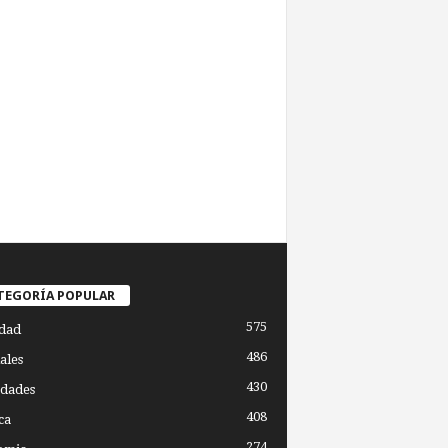
TEGORÍA POPULAR
575
dad
486
ales
430
dades
408
ca
274