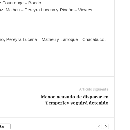
i y Founrouge – Boedo.
z, Matheu – Pereyra Lucena y Rincón – Vieytes.
ho, Pereyra Lucena – Matheu y Larroque – Chacabuco.
Artículo siguiente
Menor acusado de disparar en
Temperley seguirá detenido
tor