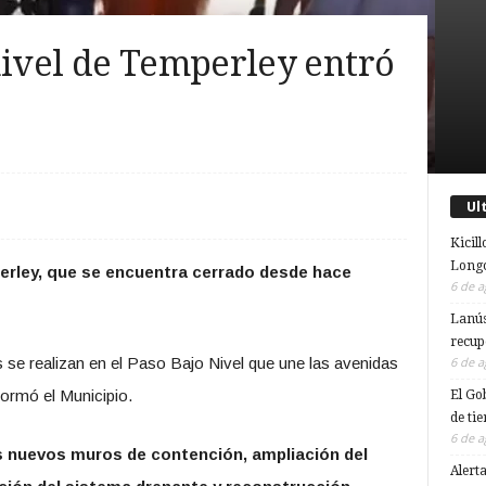
nivel de Temperley entró
Ul
Kicill
Longc
perley, que se encuentra cerrado desde hace
6 de a
Lanús
recup
jos se realizan en el Paso Bajo Nivel que une las avenidas
6 de a
formó el Municipio.
El Go
de ti
6 de a
 nuevos muros de contención, ampliación del
Alert