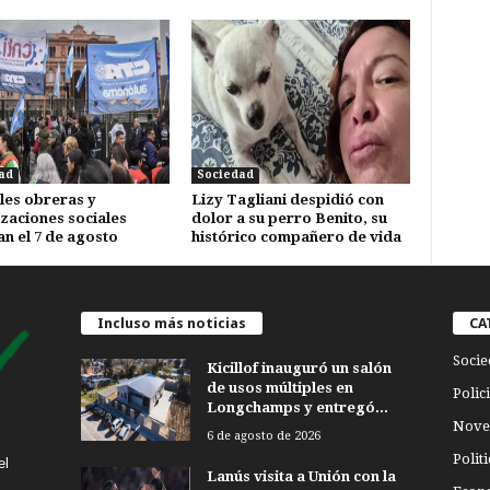
ad
Sociedad
les obreras y
Lizy Tagliani despidió con
zaciones sociales
dolor a su perro Benito, su
n el 7 de agosto
histórico compañero de vida
Incluso más noticias
CA
Socie
Kicillof inauguró un salón
de usos múltiples en
Polici
Longchamps y entregó...
Nove
6 de agosto de 2026
Politi
el
Lanús visita a Unión con la