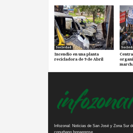
Sociedad
Socied
Incendio en una planta
Centra
recicladora de 9 de Abril
organi
marcha
Infozonal: Noticias de San José y Zona Sur d
conurbano bonaerense