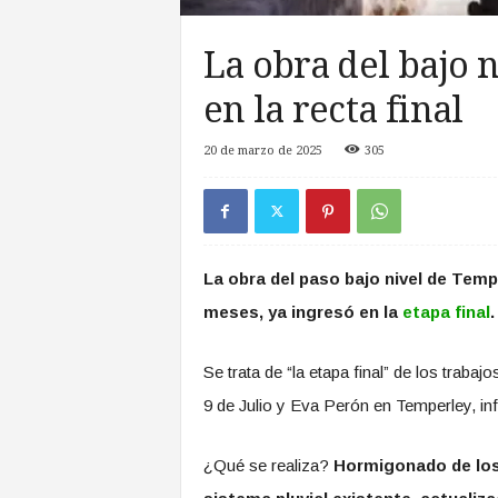
a
s
La obra del bajo 
d
e
en la recta final
Z
o
20 de marzo de 2025
305
n
a
S
u
r
La obra del paso bajo nivel de Tem
meses, ya ingresó en la
etapa final
.
Se trata de “la etapa final” de los traba
9 de Julio y Eva Perón en Temperley, in
¿Qué se realiza?
Hormigonado de los