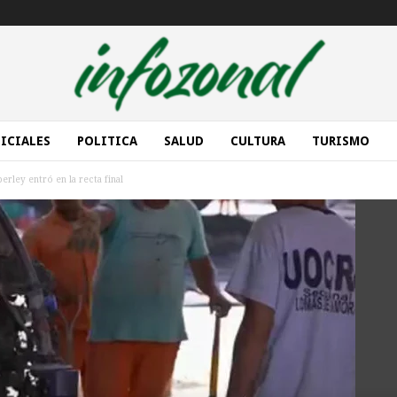
ICIALES
POLITICA
SALUD
CULTURA
TURISMO
rley entró en la recta final