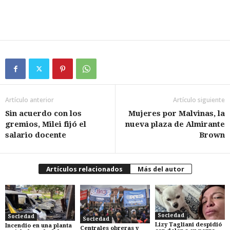
Artículo anterior
Artículo siguiente
Sin acuerdo con los
Mujeres por Malvinas, la
gremios, Milei fijó el
nueva plaza de Almirante
salario docente
Brown
Artículos relacionados
Más del autor
Sociedad
Sociedad
Sociedad
Lizy Tagliani despidió
Incendio en una planta
Centrales obreras y