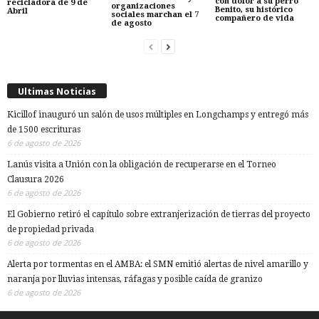
con dolor a su perro
recicladora de 9 de
organizaciones
Benito, su histórico
Abril
sociales marchan el 7
compañero de vida
de agosto
Ultimas Noticias
Kicillof inauguró un salón de usos múltiples en Longchamps y entregó más
de 1500 escrituras
6 de agosto de 2026
Lanús visita a Unión con la obligación de recuperarse en el Torneo
Clausura 2026
6 de agosto de 2026
El Gobierno retiró el capítulo sobre extranjerización de tierras del proyecto
de propiedad privada
6 de agosto de 2026
Alerta por tormentas en el AMBA: el SMN emitió alertas de nivel amarillo y
naranja por lluvias intensas, ráfagas y posible caída de granizo
6 de agosto de 2026