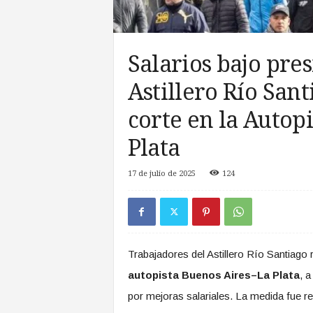
a
s
d
e
Salarios bajo pre
Z
o
Astillero Río San
n
a
corte en la Autop
S
Plata
u
r
17 de julio de 2025
124
Trabajadores del Astillero Río Santiago 
autopista Buenos Aires–La Plata
, a
por mejoras salariales. La medida fue re