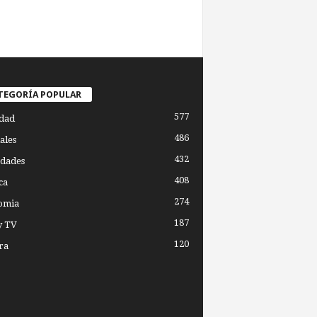
TEGORÍA POPULAR
577
dad
486
ales
432
dades
408
ca
274
omia
187
y TV
120
ra