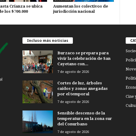
asta Crianza se ubica
Aumentan los colectivos de
de los $700.000
jurisdicción nacional
Incluso más noticias
CA
Socie
Burzaco se prepara para
vivir la celebración de San
Polici
Cayetano con...
Nove
7 de agosto de 2026
Politi
el
Cortes de luz, árboles
Econ
caídos y zonas anegadas
por el temporal
Cine 
7 de agosto de 2026
Cultu
Sensible descenso de la
temperatura en la zona sur
del Conurbano
7 de agosto de 2026