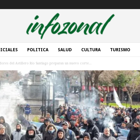
ICIALES
POLITICA
SALUD
CULTURA
TURISMO
dores del Astillero Río Santiago preparan un nuevo corte...