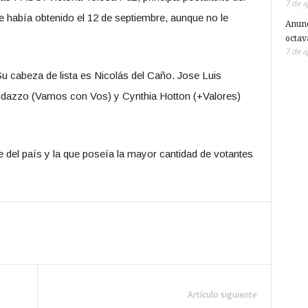
7 de a
e había obtenido el 12 de septiembre, aunque no le
Anunc
octav
7 de a
Su cabeza de lista es Nicolás del Caño. Jose Luis
andazzo (Vamos con Vos) y Cynthia Hotton (+Valores)
 del país y la que poseía la mayor cantidad de votantes
Artículo siguiente