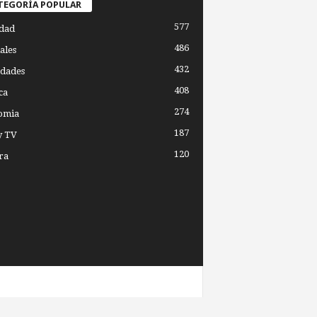
TEGORÍA POPULAR
577
dad
486
ales
432
dades
408
ca
274
omia
187
y TV
120
ra