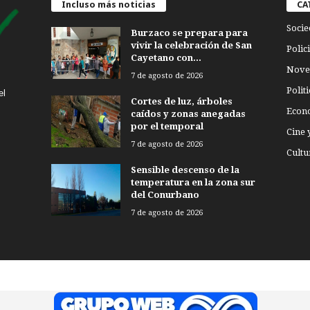
Incluso más noticias
CA
Socie
Burzaco se prepara para
vivir la celebración de San
Polici
Cayetano con...
Nove
7 de agosto de 2026
Politi
el
Cortes de luz, árboles
Econ
caídos y zonas anegadas
por el temporal
Cine 
7 de agosto de 2026
Cultu
Sensible descenso de la
temperatura en la zona sur
del Conurbano
7 de agosto de 2026