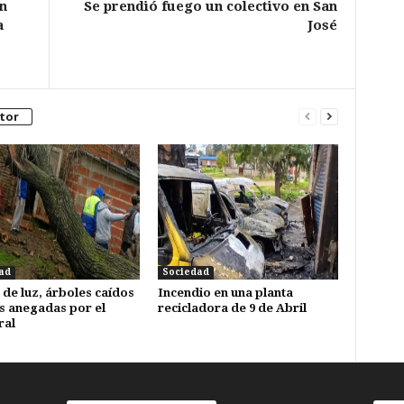
n
Se prendió fuego un colectivo en San
a
José
tor
ad
Sociedad
 de luz, árboles caídos
Incendio en una planta
s anegadas por el
recicladora de 9 de Abril
ral