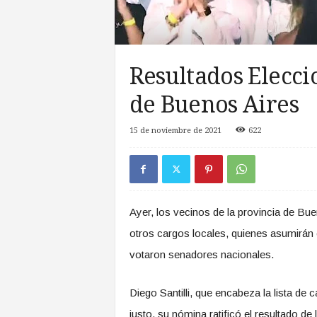
a
s
d
e
Z
Resultados Elecci
o
de Buenos Aires
n
a
S
15 de noviembre de 2021
622
u
r
Ayer, los vecinos de la provincia de Bu
otros cargos locales, quienes asumirán
votaron senadores nacionales.
Diego Santilli, que encabeza la lista de 
justo, su nómina ratificó el resultado de