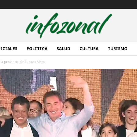
ICIALES
POLITICA
SALUD
CULTURA
TURISMO
 la provincia de Buenos Aires