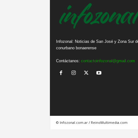
Infozonal: Noticias de San José y Zona Sur d
conurbano bonaerense
Contáctanos:
contactoinfozonal@gmail.com
© Infozonal.com.ar / ReinoMultimedia.com