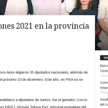
ones 2021 en la provincia
Ul
Burza
Cayet
enos Aires eligieron 35 diputados nacionales, además de
7 de a
 el próximo 10 de diciembre. Este año, en PBA no se
Corte
tempo
7 de a
candidatos a diputados de Juntos, fue el ganador. Con lo
Sensi
del C
 las PASO. Victoria Tolosa Paz, principal postulante del