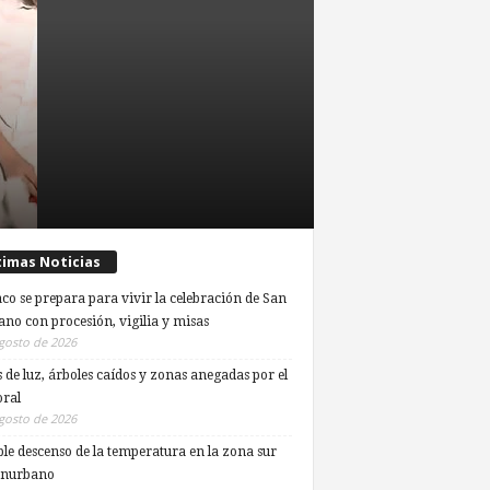
timas Noticias
co se prepara para vivir la celebración de San
ano con procesión, vigilia y misas
gosto de 2026
s de luz, árboles caídos y zonas anegadas por el
ral
gosto de 2026
ble descenso de la temperatura en la zona sur
onurbano