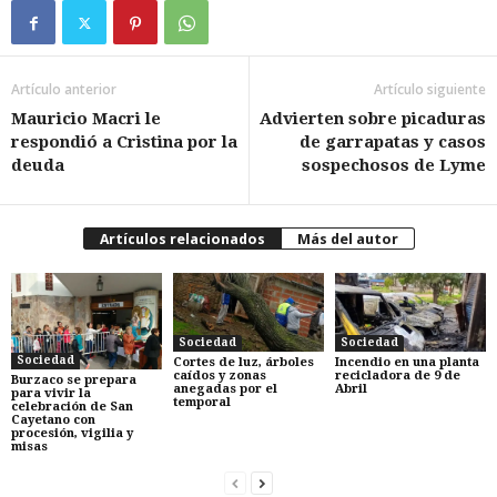
Artículo anterior
Artículo siguiente
Mauricio Macri le
Advierten sobre picaduras
respondió a Cristina por la
de garrapatas y casos
deuda
sospechosos de Lyme
Artículos relacionados
Más del autor
Sociedad
Sociedad
Sociedad
Cortes de luz, árboles
Incendio en una planta
caídos y zonas
recicladora de 9 de
Burzaco se prepara
anegadas por el
Abril
para vivir la
temporal
celebración de San
Cayetano con
procesión, vigilia y
misas