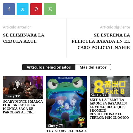
Artículo anterior
Artículo siguiente
SE ELIMINARA LA
SE ESTRENA LA
CEDULA AZUL
PELICULA BASADA EN EL
CASO POLICIAL NAHIR
Artículos relacionados
Más del autor
Cine y TV
Cine y TV
EXIT 8: LA PELÍCULA
SCARY MOVIE 6 MARCA
JAPONESA BASADA EN
EL REGRESO DE LA
EL VIDEOJUEGO QUE
ICÓNICA SAGA DE
PROMETE
PARODIAS AL CINE
REVOLUCIONAR EL
TERROR PSICOLÓGICO
Cine y TV
TOY STORY REGRESA A