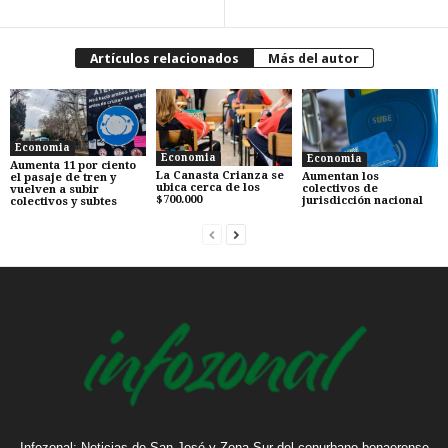
Artículos relacionados
Más del autor
Economia
Economia
Economia
Aumenta 11 por ciento
La Canasta Crianza se
Aumentan los
el pasaje de tren y
ubica cerca de los
colectivos de
vuelven a subir
$700.000
jurisdicción nacional
colectivos y subtes
Infozonal: Noticias de San José y Zona Sur del conurbano bonaerense