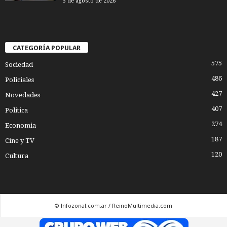
5 de agosto de 2026
CATEGORÍA POPULAR
575
Sociedad
486
Policiales
427
Novedades
407
Politica
274
Economia
187
Cine y TV
120
Cultura
© Infozonal.com.ar / ReinoMultimedia.com